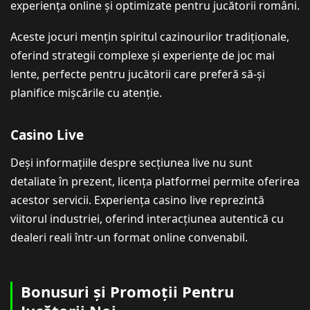
experiența online și optimizate pentru jucătorii români.
Aceste jocuri mențin spiritul cazinourilor tradiționale,
oferind strategii complexe și experiențe de joc mai
lente, perfecte pentru jucătorii care preferă să-și
planifice mișcările cu atenție.
Casino Live
Deși informațiile despre secțiunea live nu sunt
detaliate în prezent, licența platformei permite oferirea
acestor servicii. Experiența casino live reprezintă
viitorul industriei, oferind interacțiunea autentică cu
dealeri reali într-un format online convenabil.
Bonusuri și Promoții Pentru