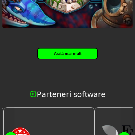
Arată mai mult
Parteneri software