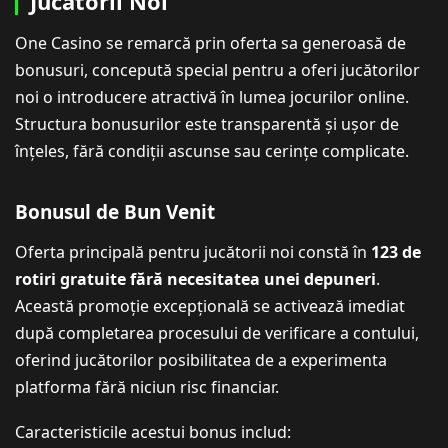
Jucătorii Noi
One Casino se remarcă prin oferta sa generoasă de
bonusuri, concepută special pentru a oferi jucătorilor
noi o introducere atractivă în lumea jocurilor online.
Structura bonusurilor este transparentă și ușor de
înțeles, fără condiții ascunse sau cerințe complicate.
Bonusul de Bun Venit
Oferta principală pentru jucătorii noi constă în
123 de
rotiri gratuite fără necesitatea unei depuneri
.
Această promoție excepțională se activează imediat
după completarea procesului de verificare a contului,
oferind jucătorilor posibilitatea de a experimenta
platforma fără niciun risc financiar.
Caracteristicile acestui bonus includ: