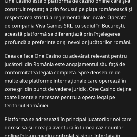
One Casino este o platformă de cazino online care și-a
construit reputația prin focusul pe piața românească și
respectarea strictă a reglementărilor locale. Operată
de compania Viva Games SRL, cu sediul în București,
această platformă se diferențiază prin înțelegerea
profundă a preferințelor și nevoilor jucătorilor români.
Ceea ce face One Casino cu adevărat relevant pentru
jucătorii din România este angajamentul său față de
conformitatea legală completă. Spre deosebire de
multe alte platforme internaționale care operează în
zone gri din punct de vedere juridic, One Casino deține
toate licențele necesare pentru a opera legal pe
teritoriul României.
Platforma se adresează în principal jucătorilor noi care
doresc să-și înceapă aventura în lumea cazinourilor
online într-un mediu controlat și sigur. Interfața în