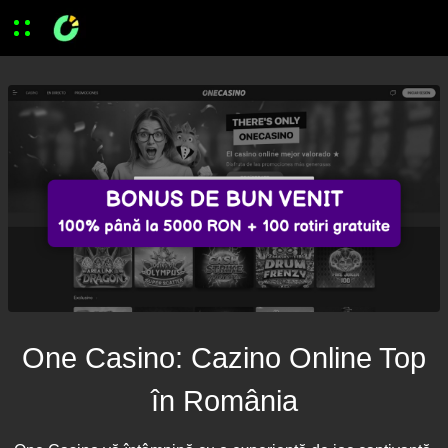
One Casino: Cazino Online Top
în România