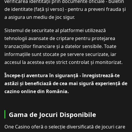
verificarea identității prin documente oficiale - buletin
de identitate (față și verso) - pentru a preveni frauda și
a asigura un mediu de joc sigur.
Sistemul de securitate al platformei utilizează
tehnologii avansate de criptare pentru protejarea
tranzacțiilor financiare și a datelor sensibile. Toate
informațiile sunt stocate pe servere securizate, iar
accesul la acestea este strict controlat și monitorizat.
Începe-ți aventura în siguranță - înregistrează-te
astăzi și beneficiază de cea mai sigură experiență de
cazino online din România.
Gama de Jocuri Disponibile
One Casino oferă o selecție diversificată de jocuri care